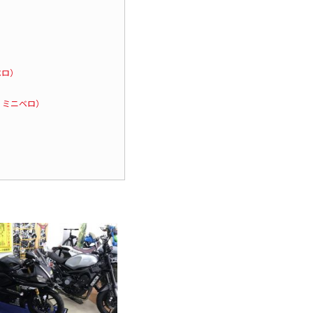
ベロ）
・ミニベロ）